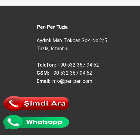
Per-Pen Tuzla
Aydınlı Mah. Tokcan Sok. No:2/5
Tuzla, İstanbul
Telefon:
+90 532 367 94 62
GSM:
+90 532 367 94 62
Email:
info@per-pen.com