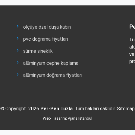
Pe
ölçüye özel duşa kabin
pvc doğrama fiyatları
Tu
al
sürme sineklik
ve
pr
alüminyum cephe kaplama
alüminyum doğrama fiyatları
© Copyright 2026
Per-Pen Tuzla
. Tüm hakları saklıdır.
Sitemap
Web Tasarım:
Ajans İstanbul