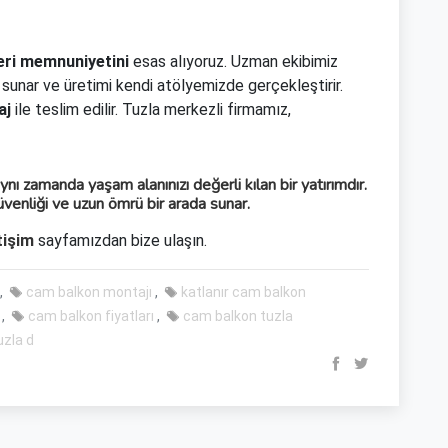
ri memnuniyetini
esas alıyoruz. Uzman ekibimiz
 sunar ve üretimi kendi atölyemizde gerçekleştirir.
aj
ile teslim edilir. Tuzla merkezli firmamız,
nı zamanda yaşam alanınızı değerli kılan bir yatırımdır.
güvenliği ve uzun ömrü bir arada sunar.
tişim
sayfamızdan bize ulaşın.
cam balkon montajı
katlanır cam balkon
cam balkon fiyatları
cam balkon tuzla
uzla d