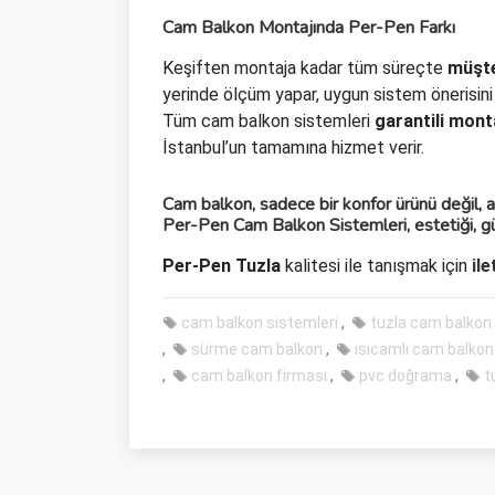
Cam Balkon Montajında Per-Pen Farkı
Keşiften montaja kadar tüm süreçte
müşte
yerinde ölçüm yapar, uygun sistem önerisini
Tüm cam balkon sistemleri
garantili mont
İstanbul’un tamamına hizmet verir.
Cam balkon, sadece bir konfor ürünü değil, ay
Per-Pen Cam Balkon Sistemleri
, estetiği, 
Per-Pen Tuzla
kalitesi ile tanışmak için
ile
cam balkon sistemleri
tuzla cam balkon
sürme cam balkon
ısıcamlı cam balkon
cam balkon firması
pvc doğrama
t