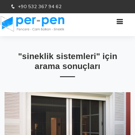
+90 532 367 94 62
"sineklik sistemleri" için
arama sonuçları