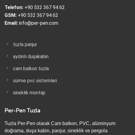
Telefon:
+90 532 367 94 62
GSM:
+90 532 367 94 62
Email:
info@per-pen.com
tuzla panjur
aydınlı duşakabin
cam balkon tuzla
sürme pvc sistemleri
sineklik montajı
Per-Pen Tuzla
Tuzla Per-Pen olarak Cam balkon, PVC, alüminyum
doğrama, duşa kabin, panjur, sineklik ve pergola